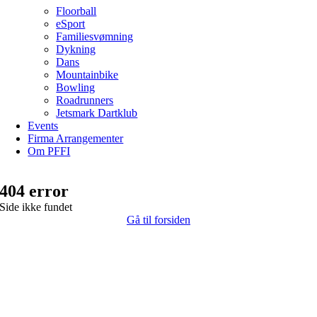
Floorball
eSport
Familiesvømning
Dykning
Dans
Mountainbike
Bowling
Roadrunners
Jetsmark Dartklub
Events
Firma Arrangementer
Om PFFI
404 error
Side ikke fundet
Gå til forsiden