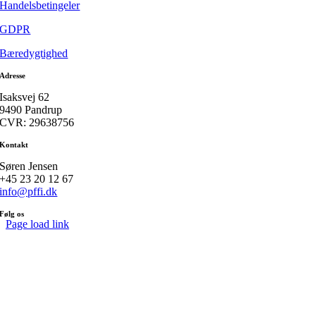
Handelsbetingeler
GDPR
Bæredygtighed
Adresse
Isaksvej 62
9490 Pandrup
CVR: 29638756
Kontakt
Søren Jensen
+45 23 20 12 67
info@pffi.dk
Følg os
Page load link
Go
to
Top