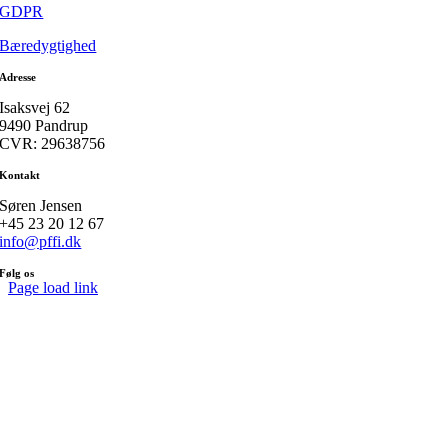
GDPR
Bæredygtighed
Adresse
Isaksvej 62
9490 Pandrup
CVR: 29638756
Kontakt
Søren Jensen
+45 23 20 12 67
info@pffi.dk
Følg os
Page load link
Go
to
Top