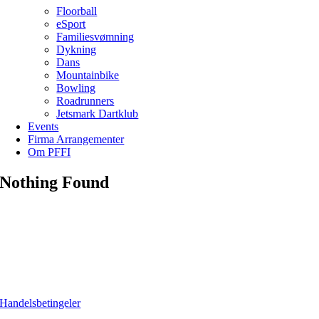
Floorball
eSport
Familiesvømning
Dykning
Dans
Mountainbike
Bowling
Roadrunners
Jetsmark Dartklub
Events
Firma Arrangementer
Om PFFI
Nothing Found
Handelsbetingeler